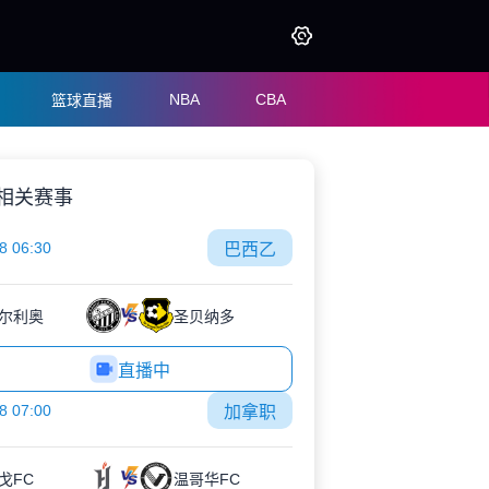
NBA
CBA
篮球直播
相关赛事
8 06:30
巴西乙
尔利奥
圣贝纳多
直播中
8 07:00
加拿职
戈FC
温哥华FC