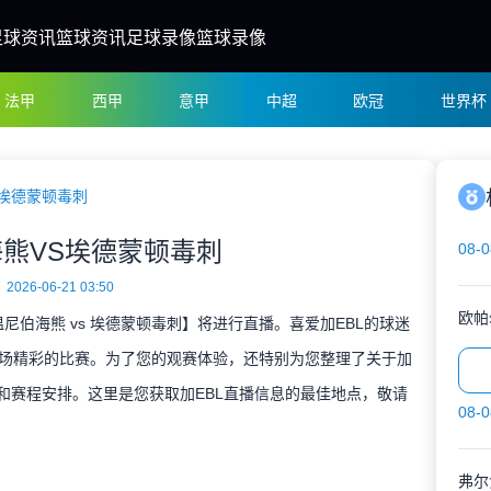
足球资讯
篮球资讯
足球录像
篮球录像
法甲
西甲
意甲
中超
欧冠
世界杯
S埃德蒙顿毒刺
熊VS埃德蒙顿毒刺
08-0
2026-06-21 03:50
欧帕
【温尼伯海熊 vs 埃德蒙顿毒刺】将进行直播。喜爱加EBL的球迷
场精彩的比赛。为了您的观赛体验，还特别为您整理了关于加
和赛程安排。这里是您获取加EBL直播信息的最佳地点，敬请
08-0
弗尔