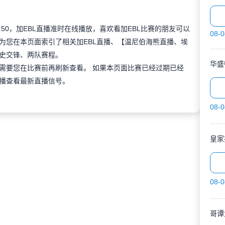
03:50，加EBL直播准时在线播放，喜欢看加EBL比赛的朋友可以
08-0
为您在本页面索引了相关加EBL直播、【温尼伯海熊直播、埃
史交锋、两队赛程。
华盛
需要您在比赛前再刷新查看。 如果本页面比赛已经过期已经
播查看最新直播信号。
08-0
皇家
08-0
哥谭