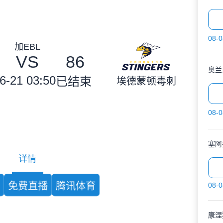
08-0
加EBL
VS
86
奥兰
6-21 03:50
已结束
埃德蒙顿毒刺
08-0
塞阿
详情
育
免费直播
腾讯体育
08-0
康涅