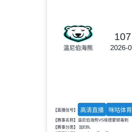
107
2026-0
温尼伯海熊
高清直播
咪咕体
【直播信号】
【赛事名称】温尼伯海熊VS埃德蒙顿毒刺
【赛事分类】
加EBL