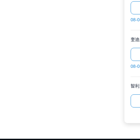
08-0
奎迪
08-0
智利