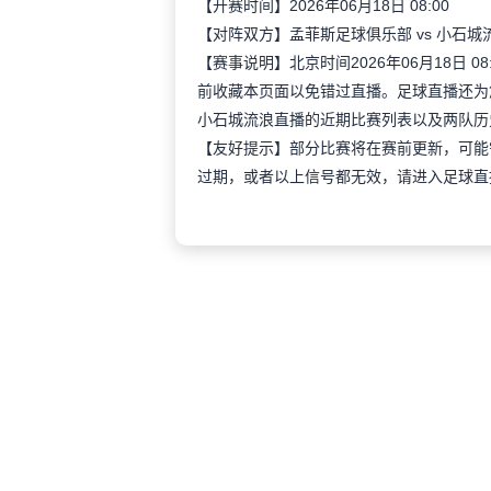
【开赛时间】2026年06月18日 08:00
【对阵双方】孟菲斯足球俱乐部 vs 小石城
【赛事说明】北京时间2026年06月18日
前收藏本页面以免错过直播。足球直播还为
小石城流浪直播的近期比赛列表以及两队历
【友好提示】部分比赛将在赛前更新，可能
过期，或者以上信号都无效，请进入足球直