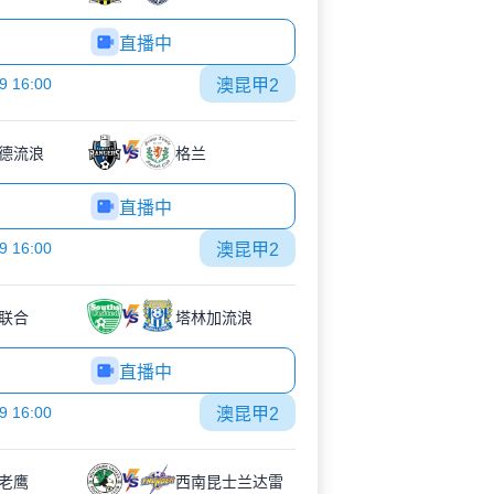
直播中
9 16:00
澳昆甲2
德流浪
格兰
直播中
9 16:00
澳昆甲2
联合
塔林加流浪
直播中
9 16:00
澳昆甲2
老鹰
西南昆士兰达雷