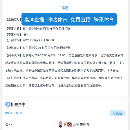
详情
高清直播
咪咕体育
免费直播
腾讯体育
【直播信号】
【赛事名称】布尔德尔联VS科罗拉多国际足球学院
【赛事分类】
美乙
【开赛时间】2026年06月22日 09:00
【对阵双方】布尔德尔联 vs 科罗拉多国际足球学院
【赛事说明】北京时间2026年06月22日 09:00，美乙直播准时在线播放，喜欢看美乙比赛的
朋友可以提前收藏本页面以免错过直播。足球直播还为您在本页面索引了相关美乙直播、【布
尔德尔联直播、科罗拉多国际足球学院直播的近期比赛列表以及两队历史交锋、两队赛程。
【友好提示】部分比赛将在赛前更新，可能需要您在比赛前再刷新查看。 如果本页面比赛已
经过期已经过期，或者以上信号都无效，请进入足球直播查看最新直播信号。
相关赛事
08-09 18:00
乌克超
柔亚
克里夫巴斯